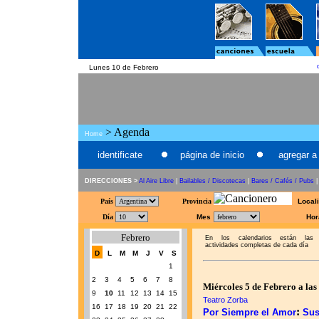
Lunes 10 de Febrero
> Agenda
Home
identificate
página de inicio
agregar a 
DIRECCIONES >
Al Aire Libre
|
Bailables / Discotecas
|
Bares / Cafés / Pubs
País
Provincia
Local
Día
Mes
Hor
Febrero
En los calendarios están las
actividades completas de cada día
D
L
M
M
J
V
S
1
2
3
4
5
6
7
8
Miércoles 5 de Febrero a las
9
10
11
12
13
14
15
Teatro Zorba
16
17
18
19
20
21
22
:
Por Siempre el Amor
Sus