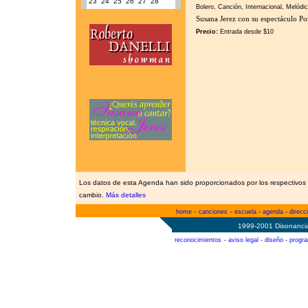
23
24
25
26
27
28
Bolero, Canción, Internacional, Melódic
Susana Jerez con su espectáculo P
Precio:
Entrada desde $10
Los datos de esta Agenda han sido proporcionados por los respectivos 
cambio.
Más detalles
home
-
canciones
-
escuela
-
agenda
-
direcc
1999-2001 Disonancia
reconocimientos
-
aviso legal
-
diseño
-
progr