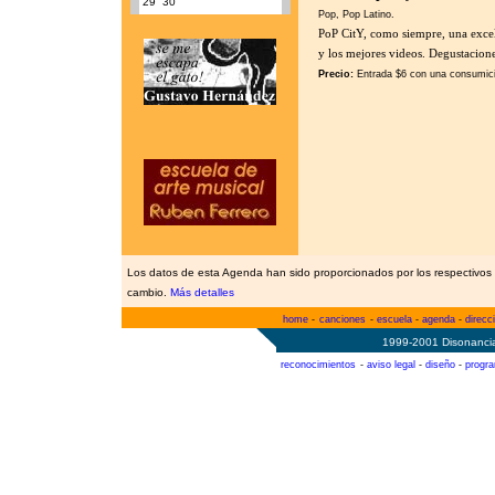
29
30
Pop, Pop Latino.
PoP CitY, como siempre, una excel
y los mejores videos. Degustacione
Precio:
Entrada $6 con una consumici
Los datos de esta Agenda han sido proporcionados por los respectivos 
cambio.
Más detalles
home
-
canciones
-
escuela
-
agenda
-
direcc
1999-2001 Disonancia
reconocimientos
-
aviso legal
-
diseño
-
progr