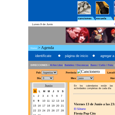
Lunes 9 de Junio
> Agenda
Home
identificate
página de inicio
agregar a 
DIRECCIONES >
Al Aire Libre
|
Bailables / Discotecas
|
Bares / Cafés / Pubs
País
Provincia
Local
Día
Mes
Hor
Junio
En los calendarios están las
actividades completas de cada día
D
L
M
M
J
V
S
1
2
3
4
5
6
7
8
9
10
11
12
13
14
Viernes 13 de Junio a las 23
15
16
17
18
19
20
21
El Sótano
22
23
24
25
26
27
28
Fiesta Pop City