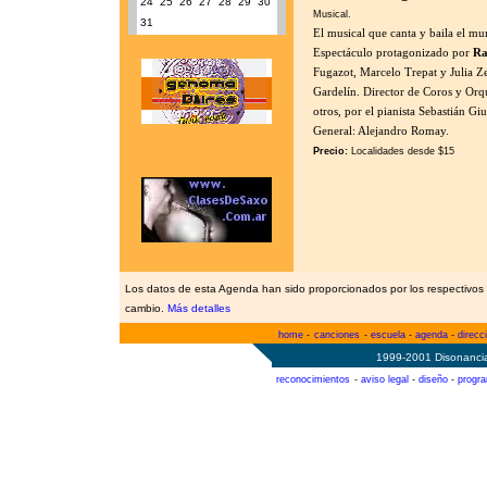
24
25
26
27
28
29
30
Musical.
31
El musical que canta y baila el mun
Espectáculo protagonizado por
Ra
Fugazot, Marcelo Trepat y Julia Z
Gardelín. Director de Coros y Orqu
otros, por el pianista Sebastián G
General: Alejandro Romay.
Precio:
Localidades desde $15
Los datos de esta Agenda han sido proporcionados por los respectivos 
cambio.
Más detalles
home
-
canciones
-
escuela
-
agenda
-
direcc
1999-2001 Disonancia
reconocimientos
-
aviso legal
-
diseño
-
progr