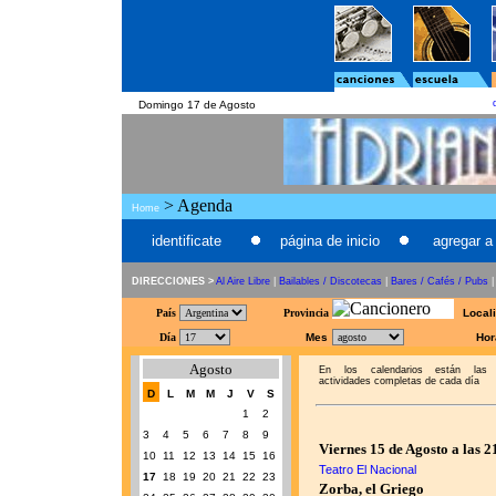
Domingo 17 de Agosto
> Agenda
Home
identificate
página de inicio
agregar a 
DIRECCIONES >
Al Aire Libre
|
Bailables / Discotecas
|
Bares / Cafés / Pubs
País
Provincia
Local
Día
Mes
Hor
Agosto
En los calendarios están las
actividades completas de cada día
D
L
M
M
J
V
S
1
2
3
4
5
6
7
8
9
Viernes 15 de Agosto a las 2
10
11
12
13
14
15
16
Teatro El Nacional
17
18
19
20
21
22
23
Zorba, el Griego