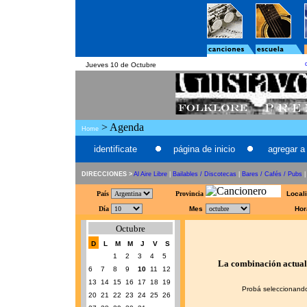
Jueves 10 de Octubre
> Agenda
Home
identificate
página de inicio
agregar a 
DIRECCIONES >
Al Aire Libre
|
Bailables / Discotecas
|
Bares / Cafés / Pubs
País
Provincia
Local
Día
Mes
Hor
Octubre
D
L
M
M
J
V
S
1
2
3
4
5
La combinación actual 
6
7
8
9
10
11
12
13
14
15
16
17
18
19
Probá seleccionando
20
21
22
23
24
25
26