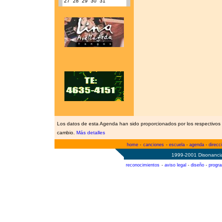
27
28
29
30
31
Los datos de esta Agenda han sido proporcionados por los respectivos 
cambio.
Más detalles
home
-
canciones
-
escuela
-
agenda
-
direcc
1999-2001 Disonancia
reconocimientos
-
aviso legal
-
diseño
-
progr