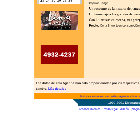
23
24
25
26
27
28
Popular, Tango.
Un racconto de la historia del tan
Un homenaje a los grandes del tang
Con 14 artistas en escena, tres pare
Precio:
Cena Show (con consumición)
Los datos de esta Agenda han sido proporcionados por los respectivos 
cambio.
Más detalles
home
-
canciones
-
escuela
-
agenda
-
direcc
1999-2001 Disonancia
reconocimientos
-
aviso legal
-
diseño
-
progr