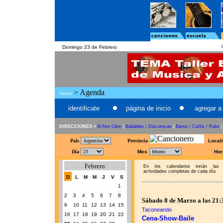
Domingo 23 de Febrero
> Agenda
Home
identificate
página de inicio
agregar a 
DIRECCIONES >
Al Aire Libre
|
Bailables / Discotecas
|
Bares / Cafés / Pubs
País
Provincia
Local
Día
Mes
Hor
Febrero
En los calendarios están las
actividades completas de cada día
D
L
M
M
J
V
S
1
2
3
4
5
6
7
8
Sábado 8 de Marzo a las 21:
9
10
11
12
13
14
15
Taconeando
16
17
18
19
20
21
22
Cena-Show-Baile